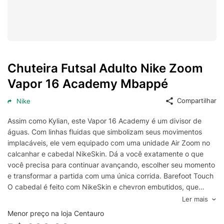
Chuteira Futsal Adulto Nike Zoom
Vapor 16 Academy Mbappé
Compartilhar
Nike
Assim como Kylian, este Vapor 16 Academy é um divisor de
águas. Com linhas fluidas que simbolizam seus movimentos
implacáveis, ele vem equipado com uma unidade Air Zoom no
calcanhar e cabedal NikeSkin. Dá a você exatamente o que
você precisa para continuar avançando, escolher seu momento
e transformar a partida com uma única corrida. Barefoot Touch
O cabedal é feito com NikeSkin e chevron embutidos, que
ajuda a fornecer controle de bola e realmente dá a sensação de
Ler mais
jogar futebol descalço. Tração Rápida O solado de borracha foi
Menor preço na loja Centauro
fornecido para fornecer tração multidirecional em superfícies