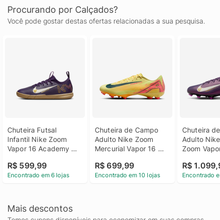
Procurando por Calçados?
Você pode gostar destas ofertas relacionadas a sua pesquisa.
Chuteira Futsal 
Chuteira de Campo 
Chuteira d
Infantil Nike Zoom 
Adulto Nike Zoom 
Adulto Nike
Vapor 16 Academy 
Mercurial Vapor 16 
Zoom Vapor
Kylian Mbappé
Academy Kylian 
Kylian Mba
R$ 599,99
R$ 699,99
R$ 1.099,
Mbappé
Encontrado em 6 lojas
Encontrado em 10 lojas
Encontrado e
Mais descontos
Temos cupons disponíveis para economizar em suas compras