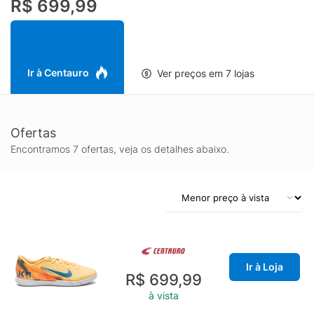
R$ 699,99
de rua, quadra e internas. Ajuste Firme Atualizamos a malha
elástica da geração anterior para uma malha adaptável que
oferece flexibilidade, fornece suporte e deixa você mais perto
da bola. Detalhes do Produto Para uso nas ruas, quadras e
superfícies indoor Palmilha amortecida
Ir à Centauro
Ver preços em 7 lojas
Ofertas
Encontramos 7 ofertas, veja os detalhes abaixo.
Ir à Loja
R$ 699,99
à vista