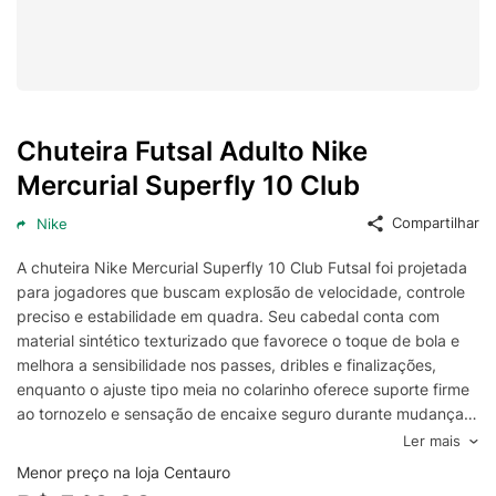
Chuteira Futsal Adulto Nike
Mercurial Superfly 10 Club
Compartilhar
Nike
A chuteira Nike Mercurial Superfly 10 Club Futsal foi projetada
para jogadores que buscam explosão de velocidade, controle
preciso e estabilidade em quadra. Seu cabedal conta com
material sintético texturizado que favorece o toque de bola e
melhora a sensibilidade nos passes, dribles e finalizações,
enquanto o ajuste tipo meia no colarinho oferece suporte firme
ao tornozelo e sensação de encaixe seguro durante mudanças
rápidas de direção.
Ler mais
Inspirada no DNA Mercurial, esta chuteira valoriza a agilidade
Menor preço na loja Centauro
com uma construção leve e anatômica que envolve o pé,