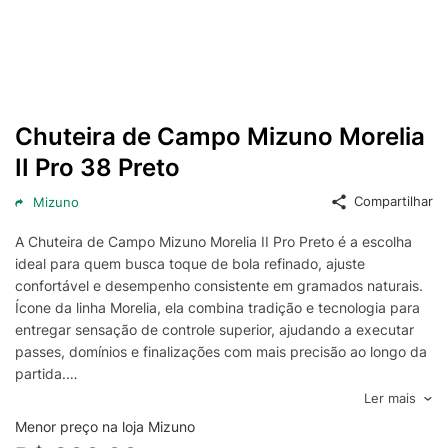
Chuteira de Campo Mizuno Morelia
II Pro 38 Preto
Compartilhar
Mizuno
A Chuteira de Campo Mizuno Morelia II Pro Preto é a escolha
ideal para quem busca toque de bola refinado, ajuste
confortável e desempenho consistente em gramados naturais.
Ícone da linha Morelia, ela combina tradição e tecnologia para
entregar sensação de controle superior, ajudando a executar
passes, domínios e finalizações com mais precisão ao longo da
partida.
O cabedal foi pensado para oferecer maciez e boa adaptação
Ler mais
ao formato do pé, favorecendo o contato com a bola e o
Menor preço na loja Mizuno
conforto desde o aquecimento até os minutos finais. O design