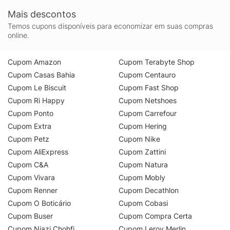
Mais descontos
Temos cupons disponíveis para economizar em suas compras
online.
Cupom Amazon
Cupom Terabyte Shop
Cupom Casas Bahia
Cupom Centauro
Cupom Le Biscuit
Cupom Fast Shop
Cupom Ri Happy
Cupom Netshoes
Cupom Ponto
Cupom Carrefour
Cupom Extra
Cupom Hering
Cupom Petz
Cupom Nike
Cupom AliExpress
Cupom Zattini
Cupom C&A
Cupom Natura
Cupom Vivara
Cupom Mobly
Cupom Renner
Cupom Decathlon
Cupom O Boticário
Cupom Cobasi
Cupom Buser
Cupom Compra Certa
Cupom Niazi Chohfi
Cupom Leroy Merlin