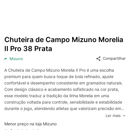
Chuteira de Campo Mizuno Morelia
II Pro 38 Prata
Compartilhar
Mizuno
A Chuteira de Campo Mizuno Morelia II Pro é uma escolha
premium para quem busca toque de bola refinado, ajuste
confortável e desempenho consistente em gramados naturais.
Com design clássico e acabamento sofisticado na cor prata,
esse modelo traduz a tradição da linha Morelia em uma
construção voltada para controle, sensibilidade e estabilidade
durante o jogo, atendendo atletas que valorizam precisão em
cada passe, domínio e finalização.
Ler mais
Projetada para oferecer excelente sensação ao contato com a
Menor preço na loja Mizuno
bola, a Mizuno Morelia II Pro prioriza um cabedal macio e bem