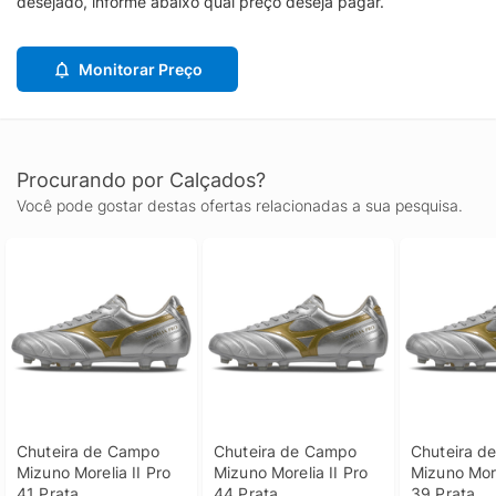
desejado, informe abaixo qual preço deseja pagar.
Monitorar Preço
Procurando por Calçados?
Você pode gostar destas ofertas relacionadas a sua pesquisa.
Chuteira de Campo 
Chuteira de Campo 
Chuteira d
Mizuno Morelia II Pro 
Mizuno Morelia II Pro 
Mizuno Morel
41 Prata
44 Prata
39 Prata