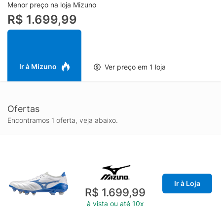
diferentes uniformes.
Menor preço na loja Mizuno
O solado Japan Mix é indicado especialmente para campos de
R$ 1.699,99
grama natural, incluindo condições mais macias, pois combina
diferentes tipos de travas para melhorar a tração, a
estabilidade e a transferência de energia durante a corrida. A
proposta da linha Mizuno Morelia Neo IV Beta é unir leveza com
suporte, favorecendo jogadores que valorizam agilidade sem
Ir à Mizuno
Ver preço em 1 loja
abrir mão de controle, conforto e durabilidade em um modelo
de alto desempenho para futebol de campo.
Ofertas
Encontramos 1 oferta, veja abaixo.
Ir à Loja
R$ 1.699,99
à vista ou até 10x