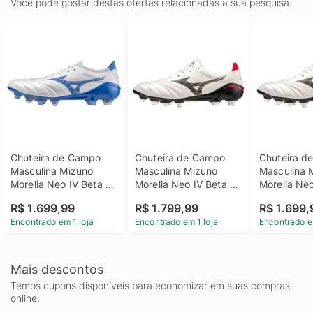
Você pode gostar destas ofertas relacionadas a sua pesquisa.
Chuteira de Campo 
Chuteira de Campo 
Chuteira d
Masculina Mizuno 
Masculina Mizuno 
Masculina M
Morelia Neo IV Beta 
Morelia Neo IV Beta 
Morelia Neo
Japan Mix 39 Branco
Japan Mix 40 Branco
Japan Mix 
R$ 1.699,99
R$ 1.799,99
R$ 1.699,
Encontrado em 1 loja
Encontrado em 1 loja
Encontrado e
Mais descontos
Temos cupons disponíveis para economizar em suas compras
online.