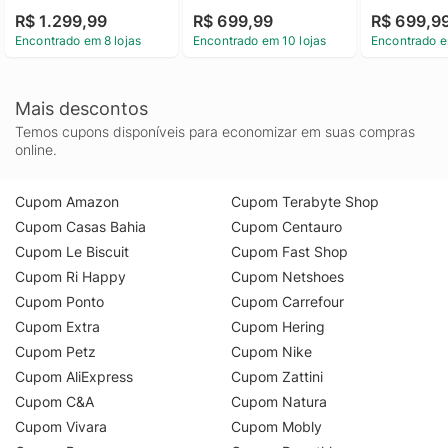
Academy Kylian 
Academy
R$ 1.299,99
R$ 699,99
R$ 699,9
Mbappé
Encontrado em 8 lojas
Encontrado em 10 lojas
Encontrado e
Mais descontos
Temos cupons disponíveis para economizar em suas compras
online.
Cupom Amazon
Cupom Terabyte Shop
Cupom Casas Bahia
Cupom Centauro
Cupom Le Biscuit
Cupom Fast Shop
Cupom Ri Happy
Cupom Netshoes
Cupom Ponto
Cupom Carrefour
Cupom Extra
Cupom Hering
Cupom Petz
Cupom Nike
Cupom AliExpress
Cupom Zattini
Cupom C&A
Cupom Natura
Cupom Vivara
Cupom Mobly