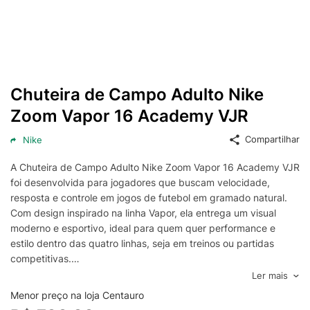
Chuteira de Campo Adulto Nike
Zoom Vapor 16 Academy VJR
Compartilhar
Nike
A Chuteira de Campo Adulto Nike Zoom Vapor 16 Academy VJR
foi desenvolvida para jogadores que buscam velocidade,
resposta e controle em jogos de futebol em gramado natural.
Com design inspirado na linha Vapor, ela entrega um visual
moderno e esportivo, ideal para quem quer performance e
estilo dentro das quatro linhas, seja em treinos ou partidas
competitivas.
O cabedal proporciona ajuste firme e confortável, ajudando a
Ler mais
manter o pé estável durante arrancadas, mudanças rápidas de
Menor preço na loja Centauro
direção e conduções em alta intensidade. A construção