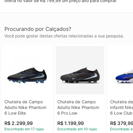
oferta no valor de R$ 799,99 um preço alto para comprar.
Procurando por Calçados?
Você pode gostar destas ofertas relacionadas a sua pesquisa.
Chuteira de Campo 
Chuteira de Campo 
Chuteira d
Adulto Nike Phantom 
Adulto Nike Phantom 
Infantil Ni
6 Low Elite
6 Pro Low
6 Low Club
R$ 2.299,99
R$ 1.199,99
R$ 379,9
Encontrado em 17 lojas
Encontrado em 10 lojas
Encontrado e