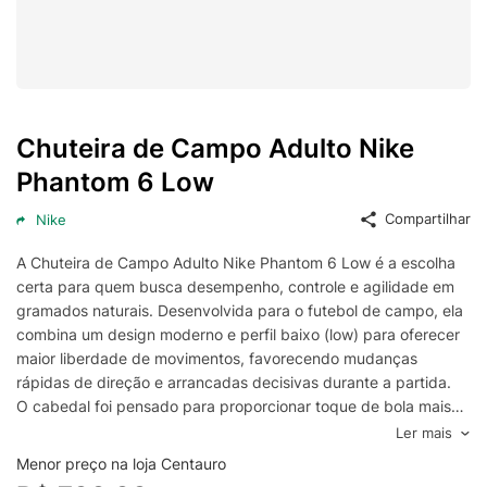
Chuteira de Campo Adulto Nike
Phantom 6 Low
Compartilhar
Nike
A Chuteira de Campo Adulto Nike Phantom 6 Low é a escolha
certa para quem busca desempenho, controle e agilidade em
gramados naturais. Desenvolvida para o futebol de campo, ela
combina um design moderno e perfil baixo (low) para oferecer
maior liberdade de movimentos, favorecendo mudanças
rápidas de direção e arrancadas decisivas durante a partida.
O cabedal foi pensado para proporcionar toque de bola mais
consistente, contribuindo para domínios, passes e finalizações
Ler mais
com mais precisão. O ajuste firme ao pé ajuda na estabilidade
Menor preço na loja Centauro
em jogadas de alta intensidade, enquanto o fechamento por