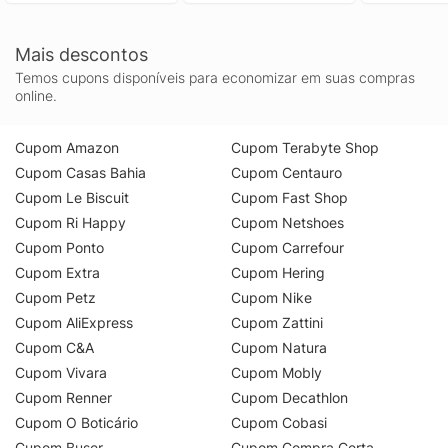
Mais descontos
Temos cupons disponíveis para economizar em suas compras
online.
Cupom Amazon
Cupom Terabyte Shop
Cupom Casas Bahia
Cupom Centauro
Cupom Le Biscuit
Cupom Fast Shop
Cupom Ri Happy
Cupom Netshoes
Cupom Ponto
Cupom Carrefour
Cupom Extra
Cupom Hering
Cupom Petz
Cupom Nike
Cupom AliExpress
Cupom Zattini
Cupom C&A
Cupom Natura
Cupom Vivara
Cupom Mobly
Cupom Renner
Cupom Decathlon
Cupom O Boticário
Cupom Cobasi
Cupom Buser
Cupom Compra Certa