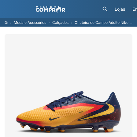
Lojas
En
Moda e Acessórios
Calçados
Chuteira de Campo Adulto Nike Phantom 6 Low