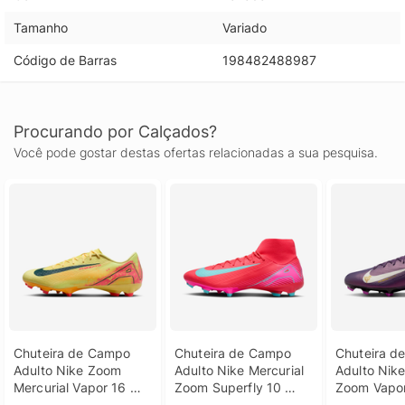
Tamanho
Variado
Código de Barras
198482488987
Procurando por Calçados?
Você pode gostar destas ofertas relacionadas a sua pesquisa.
Chuteira de Campo 
Chuteira de Campo 
Chuteira d
Adulto Nike Zoom 
Adulto Nike Mercurial 
Adulto Nike
Mercurial Vapor 16 
Zoom Superfly 10 
Zoom Vapor
Academy Kylian 
Academy
Kylian Mba