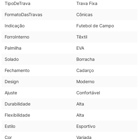
TipoDeTrava
Trava Fixa
FormatoDasTravas
Cônicas
Indicação
Futebol de Campo
ForroInterno
Têxtil
Palmilha
EVA
Solado
Borracha
Fechamento
Cadarço
Design
Moderno
Ajuste
Confortável
Durabilidade
Alta
Flexibilidade
Alta
Estilo
Esportivo
Cor
Variada