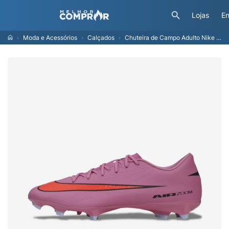
Lojas
En
Moda e Acessórios
Calçados
Chuteira de Campo Adulto Nike Mercurial Zoom Vapor 16 Academy