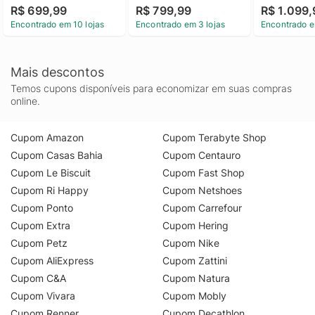
R$ 699,99
R$ 799,99
R$ 1.099,
Mbappé
Encontrado em 10 lojas
Encontrado em 3 lojas
Encontrado e
Mais descontos
Temos cupons disponíveis para economizar em suas compras
online.
Cupom Amazon
Cupom Terabyte Shop
Cupom Casas Bahia
Cupom Centauro
Cupom Le Biscuit
Cupom Fast Shop
Cupom Ri Happy
Cupom Netshoes
Cupom Ponto
Cupom Carrefour
Cupom Extra
Cupom Hering
Cupom Petz
Cupom Nike
Cupom AliExpress
Cupom Zattini
Cupom C&A
Cupom Natura
Cupom Vivara
Cupom Mobly
Cupom Renner
Cupom Decathlon