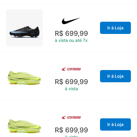
item de estilo para quem deseja se destacar no campo. Com a
Nike Zoom Vapor 16 Academy, você estará preparado para dar
o seu melhor, jogo após jogo.
Ir à Loja
R$ 699,99
à vista ou até 7x
Ir à Loja
R$ 699,99
à vista
Ir à Loja
R$ 699,99
à vista