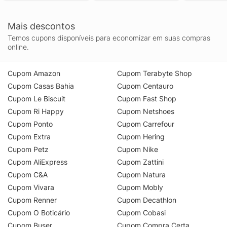
Mais descontos
Temos cupons disponíveis para economizar em suas compras
online.
Cupom Amazon
Cupom Terabyte Shop
Cupom Casas Bahia
Cupom Centauro
Cupom Le Biscuit
Cupom Fast Shop
Cupom Ri Happy
Cupom Netshoes
Cupom Ponto
Cupom Carrefour
Cupom Extra
Cupom Hering
Cupom Petz
Cupom Nike
Cupom AliExpress
Cupom Zattini
Cupom C&A
Cupom Natura
Cupom Vivara
Cupom Mobly
Cupom Renner
Cupom Decathlon
Cupom O Boticário
Cupom Cobasi
Cupom Buser
Cupom Compra Certa