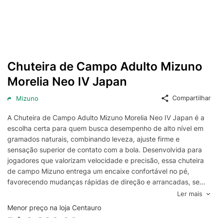
Chuteira de Campo Adulto Mizuno
Morelia Neo IV Japan
Compartilhar
Mizuno
A Chuteira de Campo Adulto Mizuno Morelia Neo IV Japan é a
escolha certa para quem busca desempenho de alto nível em
gramados naturais, combinando leveza, ajuste firme e
sensação superior de contato com a bola. Desenvolvida para
jogadores que valorizam velocidade e precisão, essa chuteira
de campo Mizuno entrega um encaixe confortável no pé,
favorecendo mudanças rápidas de direção e arrancadas, sem
abrir mão da estabilidade durante o jogo.
Ler mais
O cabedal da Mizuno Morelia Neo IV Japan prioriza toque
Menor preço na loja Centauro
macio e controle refinado, ajudando em domínios, passes e