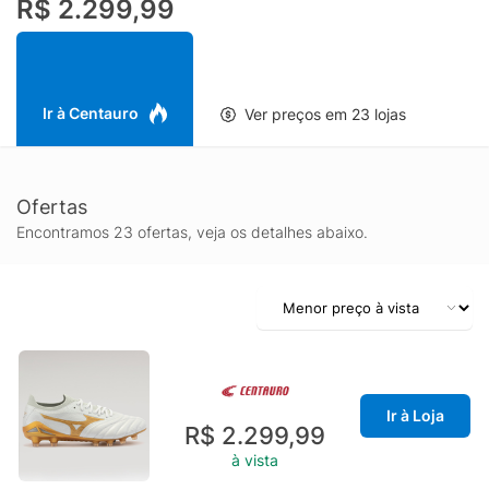
R$ 2.299,99
finalizações com mais confiança. O design é pensado para
reduzir peso e melhorar a responsividade, enquanto o solado
com travas para campo proporciona tração eficiente em
diferentes condições de gramado, contribuindo para manter o
equilíbrio em acelerações, frenagens e giros. Ideal para atletas
Ir à Centauro
Ver preços em 23 lojas
adultos que querem uma chuteira premium para futebol de
campo, com a tradição de qualidade da Mizuno e foco total em
performance.
Ofertas
Encontramos 23 ofertas, veja os detalhes abaixo.
Ir à Loja
R$ 2.299,99
à vista