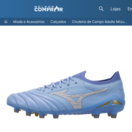
Lojas
En
Moda e Acessórios
Calçados
Chuteira de Campo Adulto Mizuno Morelia Neo IV Japan