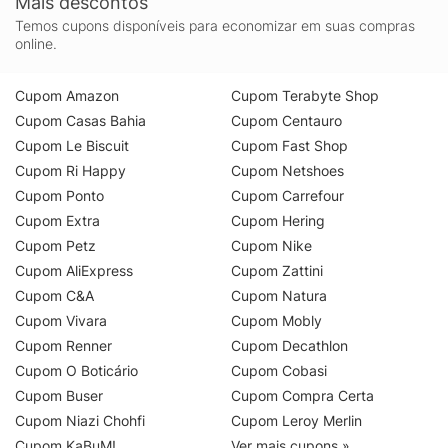
Mais descontos
Temos cupons disponíveis para economizar em suas compras
online.
Cupom Amazon
Cupom Terabyte Shop
Cupom Casas Bahia
Cupom Centauro
Cupom Le Biscuit
Cupom Fast Shop
Cupom Ri Happy
Cupom Netshoes
Cupom Ponto
Cupom Carrefour
Cupom Extra
Cupom Hering
Cupom Petz
Cupom Nike
Cupom AliExpress
Cupom Zattini
Cupom C&A
Cupom Natura
Cupom Vivara
Cupom Mobly
Cupom Renner
Cupom Decathlon
Cupom O Boticário
Cupom Cobasi
Cupom Buser
Cupom Compra Certa
Cupom Niazi Chohfi
Cupom Leroy Merlin
Cupom KaBuM!
Ver mais cupons »