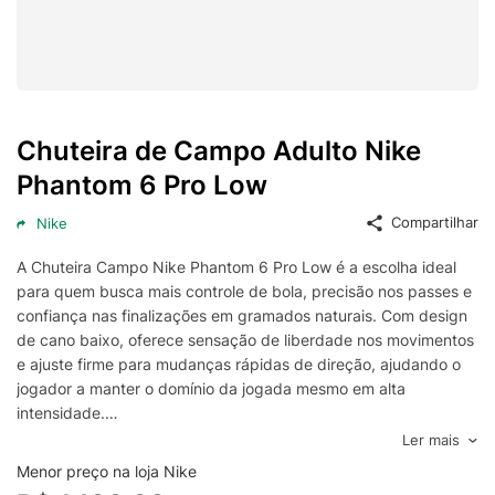
Chuteira de Campo Adulto Nike
Phantom 6 Pro Low
Compartilhar
Nike
A Chuteira Campo Nike Phantom 6 Pro Low é a escolha ideal
para quem busca mais controle de bola, precisão nos passes e
confiança nas finalizações em gramados naturais. Com design
de cano baixo, oferece sensação de liberdade nos movimentos
e ajuste firme para mudanças rápidas de direção, ajudando o
jogador a manter o domínio da jogada mesmo em alta
intensidade.
Desenvolvida para performance no campo, essa chuteira Nike
Ler mais
combina um cabedal com toque aprimorado para melhor
Menor preço na loja Nike
contato com a bola e uma estrutura que favorece estabilidade