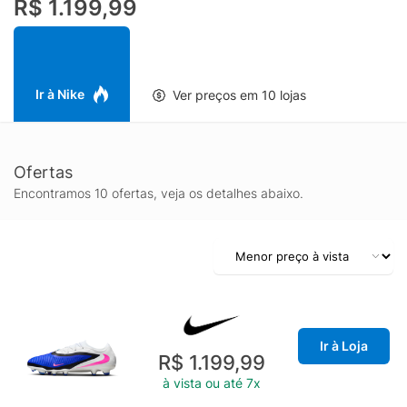
R$ 1.199,99
durante arrancadas, corta-luzes e dribles curtos. A sola com
travas é pensada para tração consistente, contribuindo para
aceleração e segurança nas disputas, tornando a Phantom 6
Pro Low uma excelente opção para atletas que priorizam
agilidade, controle e resposta rápida em partidas e treinos.
Ir à Nike
Ver preços em 10 lojas
Ofertas
Encontramos 10 ofertas, veja os detalhes abaixo.
Ir à Loja
R$ 1.199,99
à vista ou até 7x