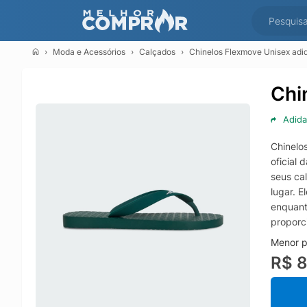
Moda e Acessórios
Calçados
Chinelos Flexmove Unisex adi
Chi
Adida
Chinelo
oficial 
seus ca
lugar. E
enquant
proporc
Menor p
R$ 