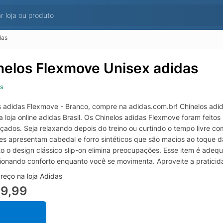
das
nelos Flexmove Unisex adidas
s
s adidas Flexmove - Branco, compre na adidas.com.br! Chinelos adid
da loja online adidas Brasil. Os Chinelos adidas Flexmove foram feito
lçados. Seja relaxando depois do treino ou curtindo o tempo livre c
les apresentam cabedal e forro sintéticos que são macios ao toque da
o o design clássico slip-on elimina preocupações. Esse item é adequ
ionando conforto enquanto você se movimenta. Aproveite a praticidade
reço na loja Adidas
89,99