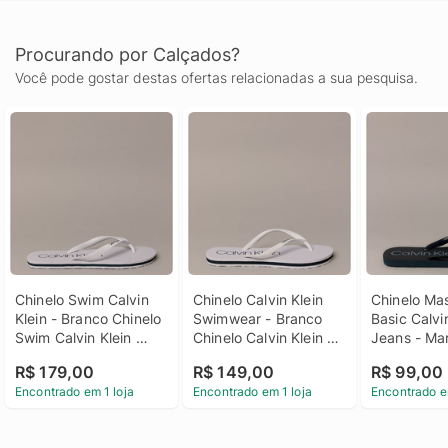
Procurando por Calçados?
Você pode gostar destas ofertas relacionadas a sua pesquisa.
Chinelo Swim Calvin 
Chinelo Calvin Klein 
Chinelo Mas
Klein - Branco Chinelo 
Swimwear - Branco 
Basic Calvin
Swim Calvin Klein 
Chinelo Calvin Klein 
Jeans - Mar
Branco 37/38
Swimwear Branco 
Chinelo Mas
R$ 179,00
R$ 149,00
R$ 99,00
35/36
Basic Calvin
Encontrado em 1 loja
Encontrado em 1 loja
Encontrado e
Jeans Mari