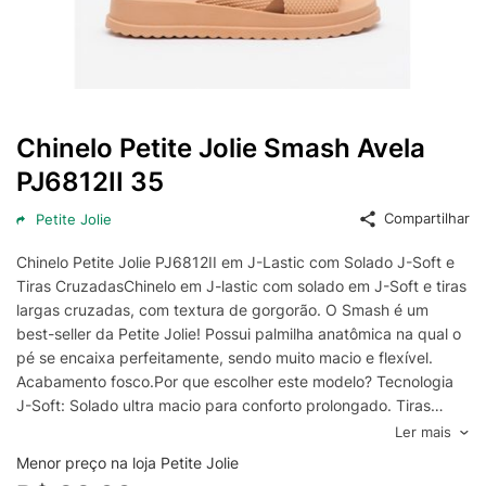
Chinelo Petite Jolie Smash Avela
PJ6812II 35
Compartilhar
Petite Jolie
Chinelo Petite Jolie PJ6812II em J-Lastic com Solado J-Soft e
Tiras CruzadasChinelo em J-lastic com solado em J-Soft e tiras
largas cruzadas, com textura de gorgorão. O Smash é um
best-seller da Petite Jolie! Possui palmilha anatômica na qual o
pé se encaixa perfeitamente, sendo muito macio e flexível.
Acabamento fosco.Por que escolher este modelo? Tecnologia
J-Soft: Solado ultra macio para conforto prolongado. Tiras
Largas Cruzadas: Design que oferece suporte e segurança ao
Ler mais
caminhar. Material J-Lastic: Leve, durável e fácil de limpar.
Menor preço na loja Petite Jolie
Palmilha Anatômica: Encaixe perfeito para uma sensação de