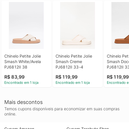
Chinelo Petite Jolie 
Chinelo Petite Jolie 
Chinelo Peti
Smash White/Avela 
Smash Creme 
Smash Doce
PJ6812II 38
PJ6812II 33-4
PJ6812II 3
R$ 83,99
R$ 119,99
R$ 119,99
Encontrado em 1 loja
Encontrado em 1 loja
Encontrado e
Mais descontos
Temos cupons disponíveis para economizar em suas compras
online.
Cupom Amazon
Cupom Terabyte Shop