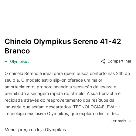
Chinelo Olympikus Sereno 41-42
Branco
Compartilhar
Olympikus
O chinelo Sereno é ideal para quem busca conforto nas 24h do
seu dia. O modelo estilo slip-on oferece um maior
amortecimento, proporcionando a sensação de leveza e
permitindo a secagem rápida do chinelo. A sua borracha é
reciclada através do reaproveitamento dos resíduos da
indústria que seriam descartados. TECNOLOGIA:ELEVA+ -
Tecnologia exclusiva Olympikus, que explora o limite de
expansão do EVA para alcançar máxima resposta,
Ler mais
proporcionando o efeito trampolim, ou seja, absorvendo o
Menor preço na loja Olympikus
impacto da passada e transformando essa energia em