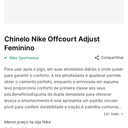
Chinelo Nike Offcourt Adjust
Feminino
Compartilhar
Nike Sportswear
Para usar após o jogo, em suas atividades diárias e onde quiser
para garantir o conforto. A tira almofadada e ajustável permite
obter o caimento perfeito, enquanto a entressola em espuma
leve proporciona conforto de primeira classe aos seus
pés.BenefíciosEspuma de dupla densidade para oferecer
leveza e amortecimento.A sola apresenta um padrão circular
pivot para conferir durabilidade e tração.A palmilha contornada
envolve o pé para ajudar a mantê-lo contido.A etiqueta com
Ler mais
logo serve como um puxador para ajudar a abrir a tira.A tira
Menor preço na loja Nike
aderente é forrada com tecido macio para um conforto extra.