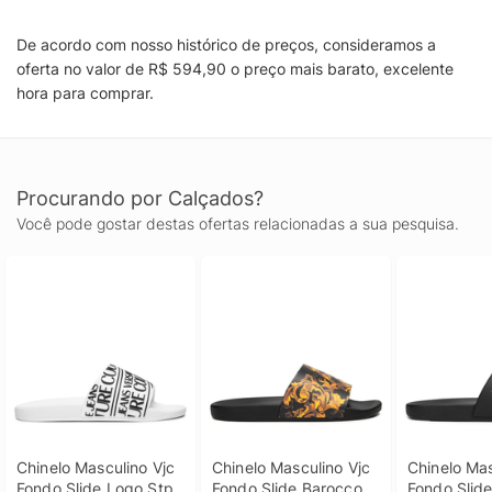
De acordo com nosso histórico de preços, consideramos a
oferta no valor de R$ 594,90 o preço mais barato, excelente
hora para comprar.
Procurando por Calçados?
Você pode gostar destas ofertas relacionadas a sua pesquisa.
Chinelo Masculino Vjc 
Chinelo Masculino Vjc 
Chinelo Mas
Fondo Slide Logo Stp 
Fondo Slide Barocco 
Fondo Slide