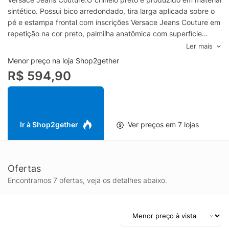
sintético. Possui bico arredondado, tira larga aplicada sobre o
pé e estampa frontal com inscrições Versace Jeans Couture em
repetição na cor preto, palmilha anatômica com superfície
texturizada e nome da marca aplicado, além de solado
Ler mais
emborrachado com base reta.- Produzido em material
Menor preço na loja Shop2gether
sintético-Tira larga com estampa frontal em lettering na cor
R$ 594,90
preto- Inscrições da marca em repetição- Bico arredondado-
Palmilha anatômica com nome da marca aplicado- Solado
emborrachadoEspecificações & Cuidados:Material:
SintéticoCor: PretoMarca: Versace Jeans CoutureProduto já
importado pelo Shop2gether e com disponibilidade para
Ir à Shop2gether
Ver preços em 7 lojas
entrega imediata.
Ofertas
Encontramos 7 ofertas, veja os detalhes abaixo.