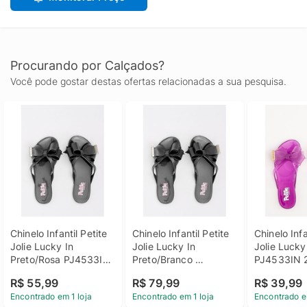
Procurando por Calçados?
Você pode gostar destas ofertas relacionadas a sua pesquisa.
Chinelo Infantil Petite 
Chinelo Infantil Petite 
Chinelo Infan
Jolie Lucky In 
Jolie Lucky In 
Jolie Lucky 
Preto/Rosa PJ4533IN 
Preto/Branco 
PJ4533IN 
30
PJ4533IN 25
R$ 55,99
R$ 79,99
R$ 39,99
Encontrado em 1 loja
Encontrado em 1 loja
Encontrado e