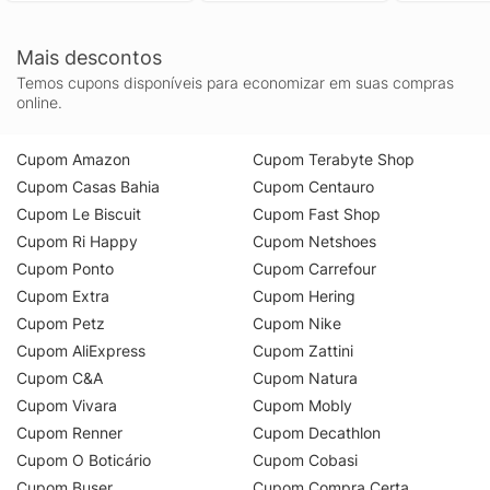
Mais descontos
Temos cupons disponíveis para economizar em suas compras
online.
Cupom Amazon
Cupom Terabyte Shop
Cupom Casas Bahia
Cupom Centauro
Cupom Le Biscuit
Cupom Fast Shop
Cupom Ri Happy
Cupom Netshoes
Cupom Ponto
Cupom Carrefour
Cupom Extra
Cupom Hering
Cupom Petz
Cupom Nike
Cupom AliExpress
Cupom Zattini
Cupom C&A
Cupom Natura
Cupom Vivara
Cupom Mobly
Cupom Renner
Cupom Decathlon
Cupom O Boticário
Cupom Cobasi
Cupom Buser
Cupom Compra Certa