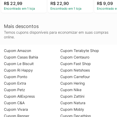
R$ 22,99
R$ 22,90
R$ 9,09
Especial Cromado
Encontrado em 1 loja
Encontrado em 1 loja
Encontrado e
Mais descontos
Temos cupons disponíveis para economizar em suas compras
online.
Cupom Amazon
Cupom Terabyte Shop
Cupom Casas Bahia
Cupom Centauro
Cupom Le Biscuit
Cupom Fast Shop
Cupom Ri Happy
Cupom Netshoes
Cupom Ponto
Cupom Carrefour
Cupom Extra
Cupom Hering
Cupom Petz
Cupom Nike
Cupom AliExpress
Cupom Zattini
Cupom C&A
Cupom Natura
Cupom Vivara
Cupom Mobly
Cupom Renner
Cupom Decathlon