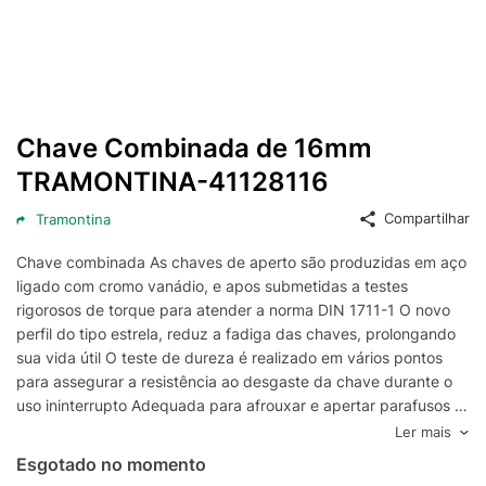
Chave Combinada de 16mm
TRAMONTINA-41128116
Compartilhar
Tramontina
Chave combinada As chaves de aperto são produzidas em aço
ligado com cromo vanádio, e apos submetidas a testes
rigorosos de torque para atender a norma DIN 1711-1 O novo
perfil do tipo estrela, reduz a fadiga das chaves, prolongando
sua vida útil O teste de dureza é realizado em vários pontos
para assegurar a resistência ao desgaste da chave durante o
uso ininterrupto Adequada para afrouxar e apertar parafusos e
porcas sextavadas e quadradas Tamanho: 16mm Garantia: 12
Ler mais
meses (3 meses de garantia legal por lei, contando a partir da
Esgotado no momento
data de emissão da Nota Fiscal de Venda e 9 meses de