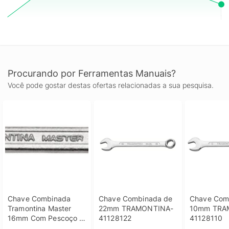
Procurando por Ferramentas Manuais?
Você pode gostar destas ofertas relacionadas a sua pesquisa.
Chave Combinada 
Chave Combinada de 
Chave Comb
Tramontina Master 
22mm TRAMONTINA-
10mm TRA
16mm Com Pescoço 
41128122
41128110
Corpo Forjado Em Aço 