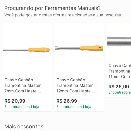
Procurando por Ferramentas Manuais?
Você pode gostar destas ofertas relacionadas a sua pesquisa.
Chave Canh
Tramontina 
11mm Com 
Chave Canhão 
Chave Canhão 
Tubular
Tramontina Master 
Tramontina Master 
R$ 25,99
7mm Com Haste 
12mm Com Haste 
Encontrado e
Tubular
Tubular
R$ 20,99
R$ 26,99
Encontrado em 1 loja
Encontrado em 1 loja
Mais descontos