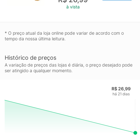
calibrados&certificados; - As hastes das chaves de fenda são
à vista
testadas em máquina de ensaio específica, para verificar o
perfeito balanço entre resistência mecânica e dureza.
* O preço atual da loja online pode variar de acordo com o
tempo da nossa última leitura.
Histórico de preços
A variação de preços das lojas é diária, o preço desejado pode
ser atingido a qualquer momento.
R$ 26,99
há 21 dias