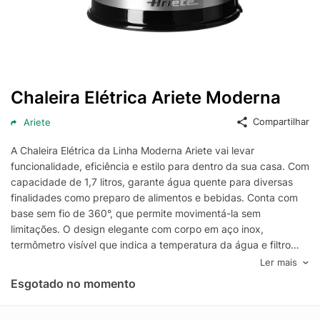
Chaleira Elétrica Ariete Moderna
Compartilhar
Ariete
A Chaleira Elétrica da Linha Moderna Ariete vai levar
funcionalidade, eficiência e estilo para dentro da sua casa. Com
capacidade de 1,7 litros, garante água quente para diversas
finalidades como preparo de alimentos e bebidas. Conta com
base sem fio de 360°, que permite movimentá-la sem
limitações. O design elegante com corpo em aço inox,
termômetro visível que indica a temperatura da água e filtro
removível e lavável. Característica - capacidade de 1,7 litros -
Ler mais
desligamento automático - corpo em aço inox - base 360º -
Esgotado no momento
filtro removível e lavável - termômetro externo - função auto-off
- potências: 1500W (127V) e 1850W (220V) Camicado, casa