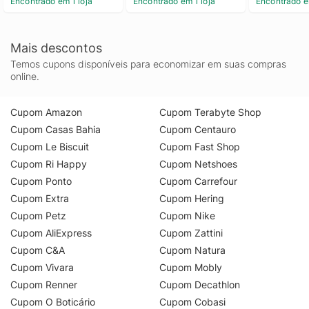
Encontrado em 1 loja
Encontrado em 1 loja
Encontrado e
Mais descontos
Temos cupons disponíveis para economizar em suas compras
online.
Cupom Amazon
Cupom Terabyte Shop
Cupom Casas Bahia
Cupom Centauro
Cupom Le Biscuit
Cupom Fast Shop
Cupom Ri Happy
Cupom Netshoes
Cupom Ponto
Cupom Carrefour
Cupom Extra
Cupom Hering
Cupom Petz
Cupom Nike
Cupom AliExpress
Cupom Zattini
Cupom C&A
Cupom Natura
Cupom Vivara
Cupom Mobly
Cupom Renner
Cupom Decathlon
Cupom O Boticário
Cupom Cobasi