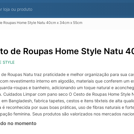
de Roupas Home Style Natu 40cm x 34cm x 55cm
to de Roupas Home Style Natu 
 STYLE
 de Roupas Natu traz praticidade e melhor organização para sua ca
, com revestimento interno em algodão, materiais que conferem um est
 guarda-roupas e banheiro, adicionando um toque natural e aconche
ia. Cuidados Limpar com pano seco O Cesto de Roupas Home Style 
 em Bangladesh, fabrica tapetes, cestos e itens têxteis de alta qual
 é reconhecida por suas boas práticas, uso de fibras naturais e f
cipação feminina. Seus produtos são valorizados nos mercados nacion
ado no momento