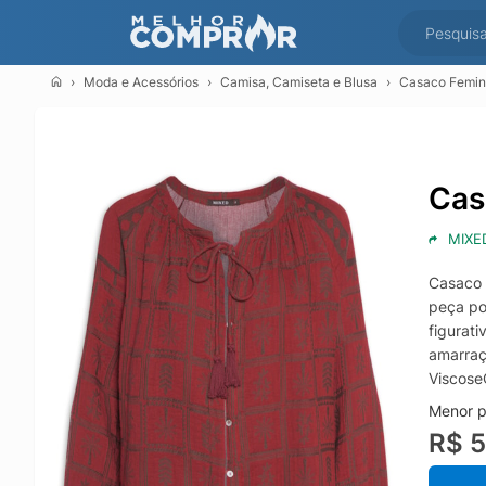
Moda e Acessórios
Camisa, Camiseta e Blusa
Casaco Femin
Cas
MIXE
Casaco 
peça po
figurat
amarraç
Viscose
Menor p
R$ 