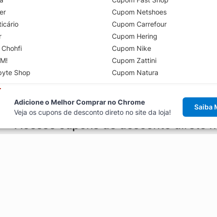
er
Cupom Netshoes
icário
Cupom Carrefour
r
Cupom Hering
 Chohfi
Cupom Nike
M!
Cupom Zattini
byte Shop
Cupom Natura
Adicione o Melhor Comprar no Chrome
Saiba 
Veja os cupons de desconto direto no site da loja!
Acesse cupons de desconto direto 
aviso de cupons antes de finalizar uma compra online, direto no ca