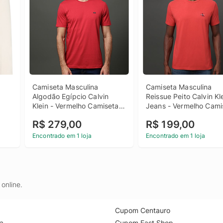
Camiseta Masculina 
Camiseta Masculina 
Algodão Egípcio Calvin 
Reissue Peito Calvin Kle
Klein - Vermelho Camiseta 
Jeans - Vermelho Camis
Masculina Algodão Egípcio 
Masculina Reissue Peito
R$ 279,00
R$ 199,00
Calvin Klein Vermelho p
Calvin Klein Jeans 
Vermelho Pp
Encontrado em 1 loja
Encontrado em 1 loja
online.
Cupom Centauro
a
Cupom Fast Shop