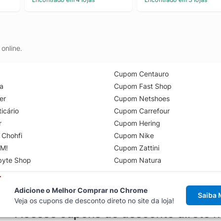
online.
Cupom Centauro
a
Cupom Fast Shop
er
Cupom Netshoes
icário
Cupom Carrefour
r
Cupom Hering
 Chohfi
Cupom Nike
M!
Cupom Zattini
byte Shop
Cupom Natura
Adicione o Melhor Comprar no Chrome
Saiba 
Veja os cupons de desconto direto no site da loja!
Acesse cupons de desconto direto 