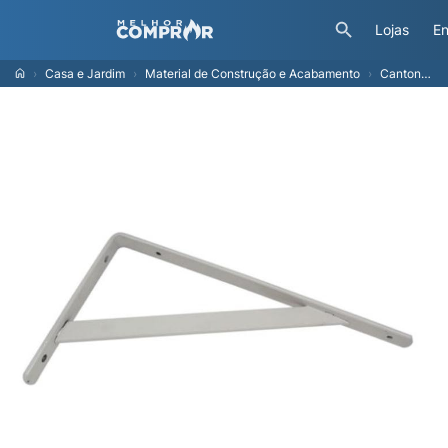
Lojas
En
Casa e Jardim
Material de Construção e Acabamento
Cantoneira para Prateleira Loth, Mão Francesa - 14026