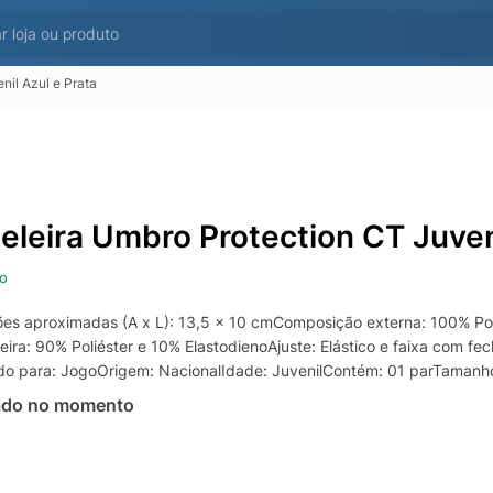
nil Azul e Prata
eleira Umbro Protection CT Juveni
o
es aproximadas (A x L): 13,5 x 10 cmComposição externa: 100% P
leira: 90% Poliéster e 10% ElastodienoAjuste: Elástico e faixa com 
do para: JogoOrigem: NacionalIdade: JuvenilContém: 01 parTamanh
ado no momento