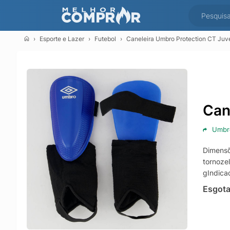
Esporte e Lazer
Futebol
Caneleira Umbro Protection CT Juve
Can
Umbr
Dimensõ
tornoze
gIndica
Esgot