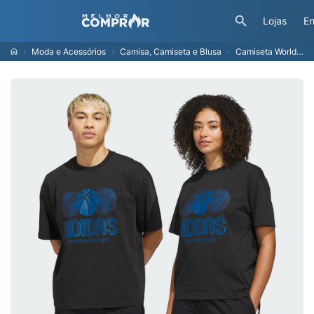
Lojas
En
Moda e Acessórios
Camisa, Camiseta e Blusa
Camiseta World Wide Hoops Global Basketball Unisex adidas