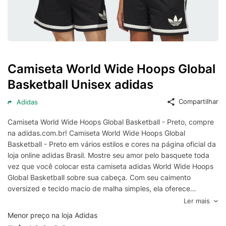
Camiseta World Wide Hoops Global
Basketball Unisex adidas
Compartilhar
Adidas
Camiseta World Wide Hoops Global Basketball - Preto, compre
na adidas.com.br! Camiseta World Wide Hoops Global
Basketball - Preto em vários estilos e cores na página oficial da
loja online adidas Brasil. Mostre seu amor pelo basquete toda
vez que você colocar esta camiseta adidas World Wide Hoops
Global Basketball sobre sua cabeça. Com seu caimento
oversized e tecido macio de malha simples, ela oferece
vibrações descontraídas que permitem que você se mova
Ler mais
livremente e com confiança fora da quadra. Diretamente abaixo
Menor preço na loja Adidas
da gola redonda, um grande estampado mostra que você vive