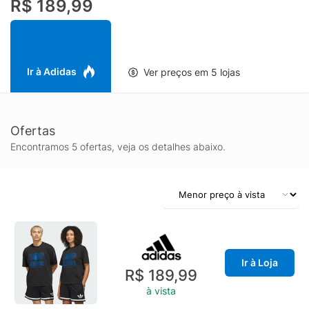
R$ 189,99
e respira o jogo. Então, seja arremessando cestas no quintal ou
mostrando seu esporte favorito enquanto está com os amigos,
ninguém terá dúvidas sobre a sua paixão.
Ir à Adidas
Ver preços em 5 lojas
Ofertas
Encontramos 5 ofertas, veja os detalhes abaixo.
Ir à Loja
R$ 189,99
à vista