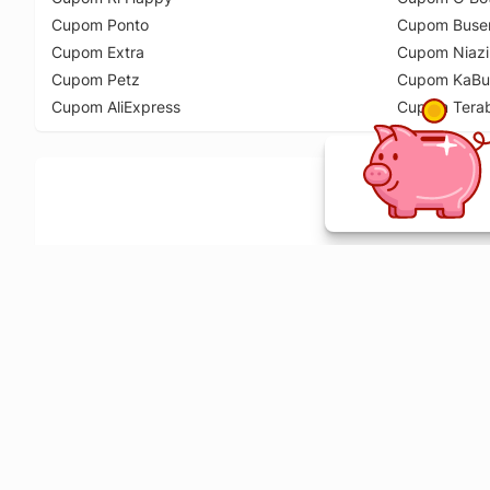
Cupom Ponto
Cupom Buse
Cupom Extra
Cupom Niazi
Cupom Petz
Cupom KaBu
Cupom AliExpress
Cupom Tera
Ative a extensão de descontos e receba 
Sobre o Melhor Comprar
O Melhor Comprar é especializado em cupons de desconto, c