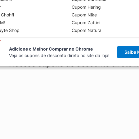
r
Cupom Hering
 Chohfi
Cupom Nike
M!
Cupom Zattini
byte Shop
Cupom Natura
Adicione o Melhor Comprar no Chrome
Saiba 
Veja os cupons de desconto direto no site da loja!
Acesse cupons de desconto direto 
aviso de cupons antes de finalizar uma compra online, direto no ca
Explorar
ódigos promocionais, ofertas e
Artigos