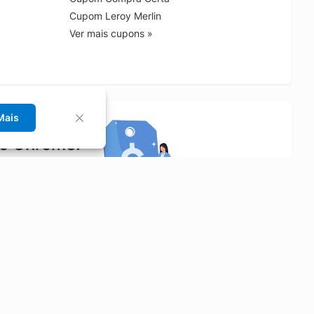
Cupom Leroy Merlin
Ver mais cupons »
Mais
no Chrome!
rrinho de compras.
Saiba mais
Economizar
Siga-nos
Aluguel de Carros
Facebook