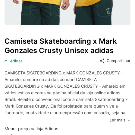
Camiseta Skateboarding x Mark
Gonzales Crusty Unisex adidas
Compartilhar
Adidas
CAMISETA SKATEBOARDING x MARK GONZALES CRUSTY -
Amarelo, compre na adidas.com.br! CAMISETA
SKATEBOARDING x MARK GONZALES CRUSTY - Amarelo em
vários estilos e cores na página oficial da loja online adidas
Brasil. Rejeite o convencional com a camiseta Skateboarding x
Mark Gonzales Crusty. Ela foi projetada para quem vive a
liberdade, criatividade e autoexpressão com ousadia, seja nas
rampas ou saindo com os amigos. A modelagem folgada cria
Ler mais
uma silhueta descontraída e solta, oferecendo o conforto e o
Menor preço na loja Adidas
movimento de que você precisa para truques e curvas. O