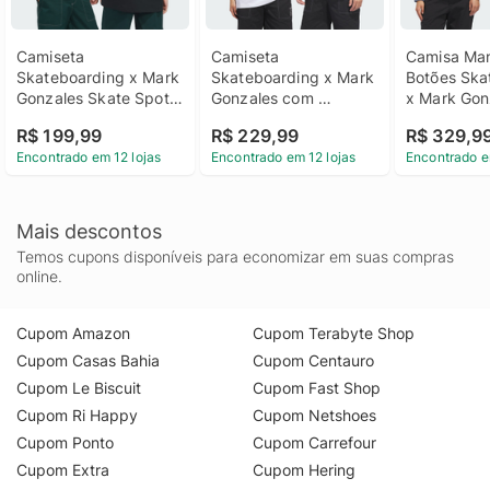
Camiseta 
Camiseta 
Camisa Man
Skateboarding x Mark 
Skateboarding x Mark 
Botões Ska
Gonzales Skate Spot 
Gonzales com 
x Mark Gonz
Unisex adidas
Logotipo Unisex 
Unisex adi
R$ 199,99
R$ 229,99
R$ 329,9
adidas
Encontrado em 12 lojas
Encontrado em 12 lojas
Encontrado e
Mais descontos
Temos cupons disponíveis para economizar em suas compras
online.
Cupom Amazon
Cupom Terabyte Shop
Cupom Casas Bahia
Cupom Centauro
Cupom Le Biscuit
Cupom Fast Shop
Cupom Ri Happy
Cupom Netshoes
Cupom Ponto
Cupom Carrefour
Cupom Extra
Cupom Hering