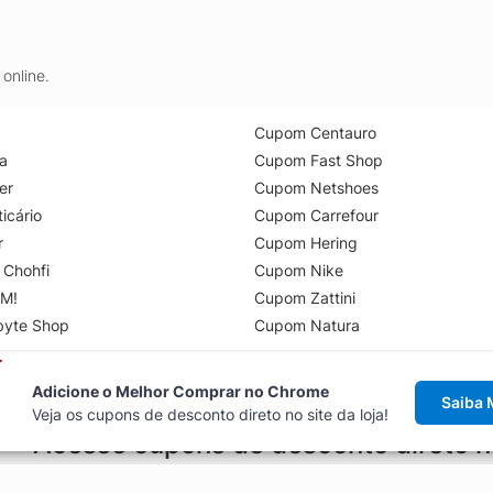
online.
Cupom Centauro
a
Cupom Fast Shop
er
Cupom Netshoes
icário
Cupom Carrefour
r
Cupom Hering
 Chohfi
Cupom Nike
M!
Cupom Zattini
byte Shop
Cupom Natura
Adicione o Melhor Comprar no Chrome
Saiba 
Veja os cupons de desconto direto no site da loja!
Acesse cupons de desconto direto 
aviso de cupons antes de finalizar uma compra online, direto no ca