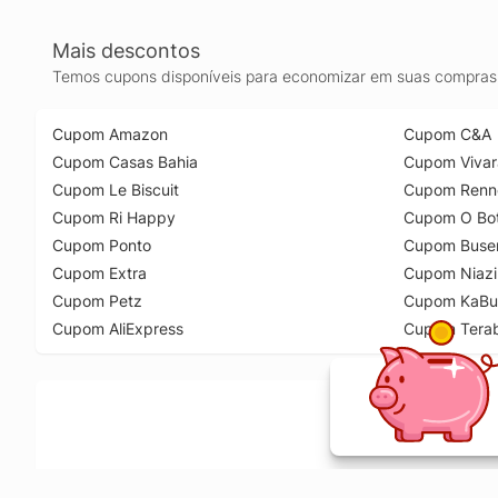
Mais descontos
Temos cupons disponíveis para economizar em suas compras 
Cupom Amazon
Cupom C&A
Cupom Casas Bahia
Cupom Vivar
Cupom Le Biscuit
Cupom Renn
Cupom Ri Happy
Cupom O Bot
Cupom Ponto
Cupom Buse
Cupom Extra
Cupom Niazi
Cupom Petz
Cupom KaBu
Cupom AliExpress
Cupom Tera
Ative a extensão de descontos e receba 