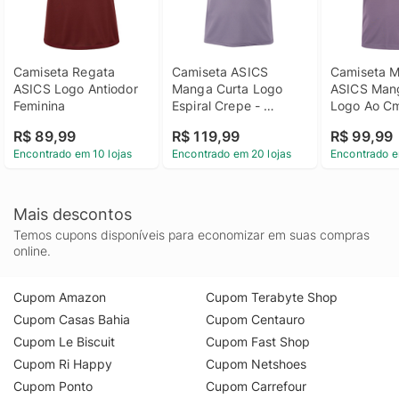
Camiseta Regata 
Camiseta ASICS 
Camiseta Ma
ASICS Logo Antiodor 
Manga Curta Logo 
ASICS Mang
Feminina
Espiral Crepe - 
Logo Ao C
Masculina
R$ 89,99
R$ 119,99
R$ 99,99
Encontrado em 10 lojas
Encontrado em 20 lojas
Encontrado e
Mais descontos
Temos cupons disponíveis para economizar em suas compras
online.
Cupom Amazon
Cupom Terabyte Shop
Cupom Casas Bahia
Cupom Centauro
Cupom Le Biscuit
Cupom Fast Shop
Cupom Ri Happy
Cupom Netshoes
Cupom Ponto
Cupom Carrefour