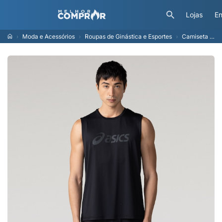
Lojas
En
Moda e Acessórios
Roupas de Ginástica e Esportes
Camiseta Regata ASICS Logo Masculina