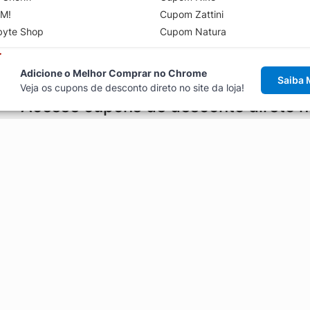
M!
Cupom Zattini
byte Shop
Cupom Natura
Adicione o Melhor Comprar no Chrome
Saiba 
Veja os cupons de desconto direto no site da loja!
Acesse cupons de desconto direto 
aviso de cupons antes de finalizar uma compra online, direto no ca
Explorar
ódigos promocionais, ofertas e
Artigos
Black Friday
Enviar Cupom