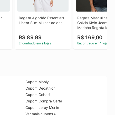
r 
Regata Algodão Essentials 
Regata Masculina Log
Linear Slim Mulher adidas
Calvin Klein Jeans - 
Marinho Regata Mascu
Logo Calvin Klein Jean
R$ 89,99
R$ 169,00
Marinho Pp
Encontrado em 9 lojas
Encontrado em 1 loja
Cupom Mobly
Cupom Decathlon
Cupom Cobasi
Cupom Compra Certa
Cupom Leroy Merlin
Ver mais cupons »