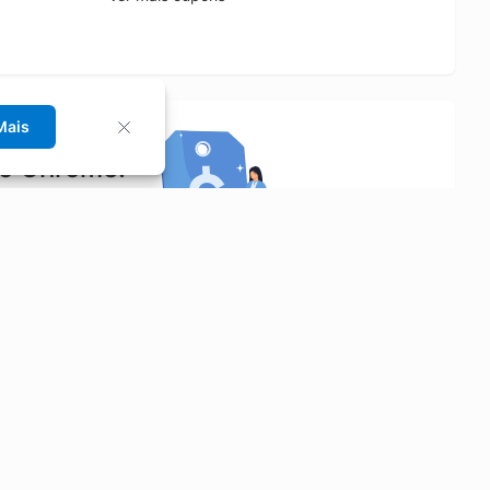
Mais
no Chrome!
rrinho de compras.
Saiba mais
Economizar
Siga-nos
Aluguel de Carros
Facebook
Categorias
Instagram
Cupons
Youtube