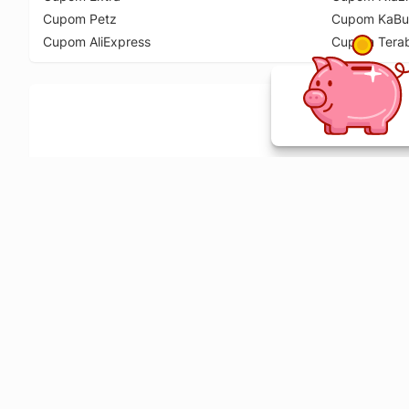
Cupom Petz
Cupom KaBu
Cupom AliExpress
Cupom Tera
Ative a extensão de descontos e receba 
Sobre o Melhor Comprar
O Melhor Comprar é especializado em cupons de desconto, c
comparador de preços em mais de 1900 lojas online.