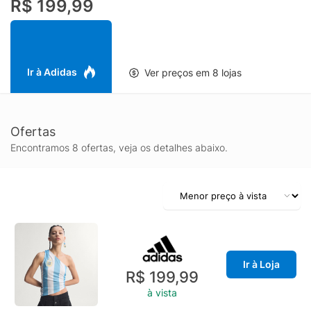
R$ 199,99
personalizado e confortável. Seja para torcer pela sua seleção
ou para compor um visual casual, ela entrega estilo e conforto
sem esforço. Fiel ao espírito da adidas Originals, essa peça
ultrapassa os limites entre moda e esporte ao combinar a
estética clássica do futebol com elementos modernos de
Ir à Adidas
Ver preços em 8 lojas
design. Uma adição atual e marcante para qualquer coleção.
Ofertas
Encontramos 8 ofertas, veja os detalhes abaixo.
Ir à Loja
R$ 199,99
à vista