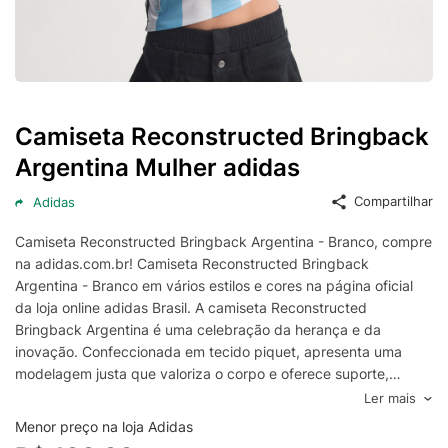
Camiseta Reconstructed Bringback
Argentina Mulher adidas
Compartilhar
Adidas
Camiseta Reconstructed Bringback Argentina - Branco, compre
na adidas.com.br! Camiseta Reconstructed Bringback
Argentina - Branco em vários estilos e cores na página oficial
da loja online adidas Brasil. A camiseta Reconstructed
Bringback Argentina é uma celebração da herança e da
inovação. Confeccionada em tecido piquet, apresenta uma
modelagem justa que valoriza o corpo e oferece suporte,
tornando-se uma peça versátil para compor diferentes looks. O
Ler mais
decote ombro a ombro adiciona um toque de elegância
Menor preço na loja Adidas
contemporânea, enquanto o fecho de cordão permite um ajuste