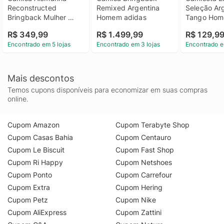
Reconstructed 
Remixed Argentina 
Seleção Arg
Bringback Mulher 
Homem adidas
Tango Hom
adidas
R$ 349,99
R$ 1.499,99
R$ 129,9
Encontrado em 5 lojas
Encontrado em 3 lojas
Encontrado e
Mais descontos
Temos cupons disponíveis para economizar em suas compras
online.
Cupom Amazon
Cupom Terabyte Shop
Cupom Casas Bahia
Cupom Centauro
Cupom Le Biscuit
Cupom Fast Shop
Cupom Ri Happy
Cupom Netshoes
Cupom Ponto
Cupom Carrefour
Cupom Extra
Cupom Hering
Cupom Petz
Cupom Nike
Cupom AliExpress
Cupom Zattini