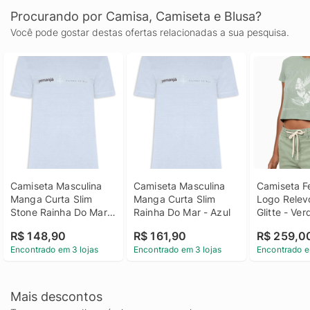
Procurando por Camisa, Camiseta e Blusa?
Você pode gostar destas ofertas relacionadas a sua pesquisa.
Camiseta Masculina 
Camiseta Masculina 
Camiseta Fe
Manga Curta Slim 
Manga Curta Slim 
Logo Relevo
Stone Rainha Do Mar 
Rainha Do Mar - Azul
Glitte - Verd
- Azul
Camiseta Fe
R$ 148,90
R$ 161,90
R$ 259,0
Logo Relevo
Encontrado em 3 lojas
Encontrado em 3 lojas
Encontrado e
Glitte Verd
Mais descontos