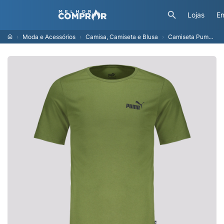
Lojas
En
Moda e Acessórios
Camisa, Camiseta e Blusa
Camiseta Puma ESS Small Logo Verde Oliva