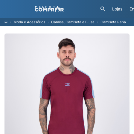
Lojas
En
Moda e Acessórios
Camisa, Camiseta e Blusa
Camiseta Penalty Dash Bordô