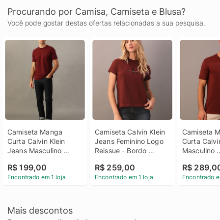
Procurando por Camisa, Camiseta e Blusa?
Você pode gostar destas ofertas relacionadas a sua pesquisa.
Camiseta Manga 
Camiseta Calvin Klein 
Camiseta M
Curta Calvin Klein 
Jeans Feminino Logo 
Curta Calvin
Jeans Masculino 
Reissue - Bordo 
Masculino 
Reissue Peito - Bordo 
Camiseta Calvin Klein 
Embossed+b
R$ 199,00
R$ 259,00
R$ 289,0
Camiseta Manga 
Jeans Feminino Logo 
Bordo Cami
Encontrado em 1 loja
Encontrado em 1 loja
Encontrado e
Curta Calvin Klein 
Reissue Bordo Pp
Manga Curta
Jeans Masculino 
Klein Mascul
Reissue Peito Bordo p
Embossed+
Bordo Gg
Mais descontos