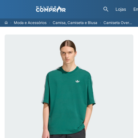
Lojas
En
Moda e Acessórios
Camisa, Camiseta e Blusa
Camiseta Oversized Adicolor Três Listras Homem adidas