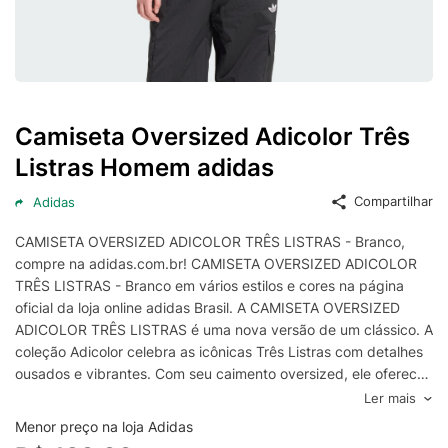
Camiseta Oversized Adicolor Três
Listras Homem adidas
Compartilhar
Adidas
CAMISETA OVERSIZED ADICOLOR TRÊS LISTRAS - Branco,
compre na adidas.com.br! CAMISETA OVERSIZED ADICOLOR
TRÊS LISTRAS - Branco em vários estilos e cores na página
oficial da loja online adidas Brasil. A CAMISETA OVERSIZED
ADICOLOR TRÊS LISTRAS é uma nova versão de um clássico. A
coleção Adicolor celebra as icônicas Três Listras com detalhes
ousados e vibrantes. Com seu caimento oversized, ele oferece
um estilo folgado e confortável, ideal para o uso diário. O
Ler mais
icônico logo Trefoil serigrafado na frente acrescenta um toque
Menor preço na loja Adidas
extra de estilo de herança, fazendo desta camiseta uma peça