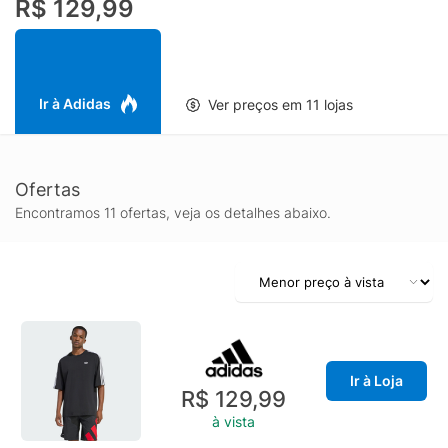
R$ 129,99
básica para o seu guarda-roupa. Confeccionado em puro
algodão, o material é muito agradável à pele. O tecido de
malha simples oferece uma sensação macia e respirável,
ajudando você a se sentir confortável durante todo o dia. Quer
você a combine com jeans para um visual casual ou a coloque
Ir à Adidas
Ver preços em 11 lojas
sob uma jaqueta, essa camiseta é versátil o suficiente para se
adequar ao visual. Abrace o espírito da adidas Originals com
uma peça atemporal que combina design moderno com um
Ofertas
clássico icônico.
Encontramos 11 ofertas, veja os detalhes abaixo.
Ir à Loja
R$ 129,99
à vista