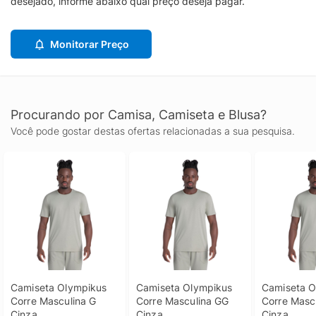
desejado, informe abaixo qual preço deseja pagar.
Monitorar Preço
Procurando por Camisa, Camiseta e Blusa?
Você pode gostar destas ofertas relacionadas a sua pesquisa.
Camiseta Olympikus 
Camiseta Olympikus 
Camiseta O
Corre Masculina G 
Corre Masculina GG 
Corre Mascu
Cinza
Cinza
Cinza