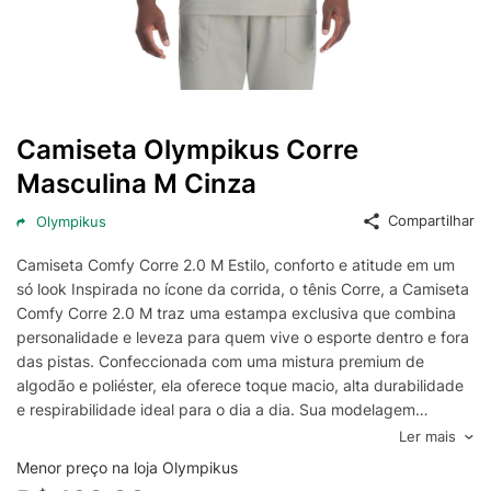
Camiseta Olympikus Corre
Masculina M Cinza
Compartilhar
Olympikus
Camiseta Comfy Corre 2.0 M Estilo, conforto e atitude em um
só look Inspirada no ícone da corrida, o tênis Corre, a Camiseta
Comfy Corre 2.0 M traz uma estampa exclusiva que combina
personalidade e leveza para quem vive o esporte dentro e fora
das pistas. Confeccionada com uma mistura premium de
algodão e poliéster, ela oferece toque macio, alta durabilidade
e respirabilidade ideal para o dia a dia. Sua modelagem
levemente slim proporciona um caimento moderno e versátil,
Ler mais
perfeita para treinos leves, passeios ou momentos de relax. Se
Menor preço na loja Olympikus
você busca estilo com conforto e um toque de originalidade,