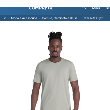
Lojas
En
Moda e Acessórios
Camisa, Camiseta e Blusa
Camiseta Olympikus Corre Masculina M Cinza