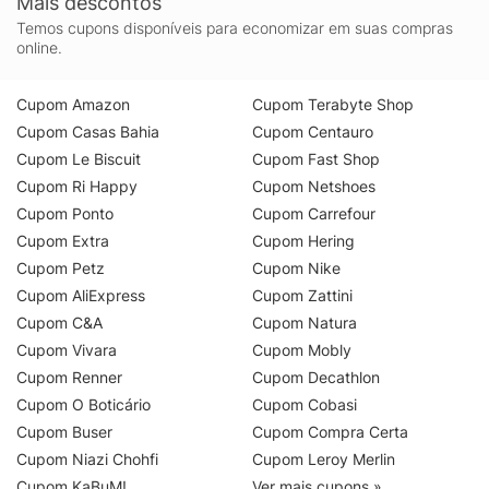
Mais descontos
Temos cupons disponíveis para economizar em suas compras
online.
Cupom Amazon
Cupom Terabyte Shop
Cupom Casas Bahia
Cupom Centauro
Cupom Le Biscuit
Cupom Fast Shop
Cupom Ri Happy
Cupom Netshoes
Cupom Ponto
Cupom Carrefour
Cupom Extra
Cupom Hering
Cupom Petz
Cupom Nike
Cupom AliExpress
Cupom Zattini
Cupom C&A
Cupom Natura
Cupom Vivara
Cupom Mobly
Cupom Renner
Cupom Decathlon
Cupom O Boticário
Cupom Cobasi
Cupom Buser
Cupom Compra Certa
Cupom Niazi Chohfi
Cupom Leroy Merlin
Cupom KaBuM!
Ver mais cupons »