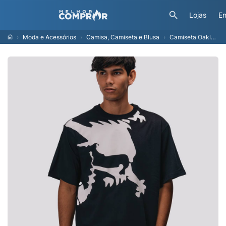
Lojas
En
Moda e Acessórios
Camisa, Camiseta e Blusa
Camiseta Oakley Skull Iconic Preta