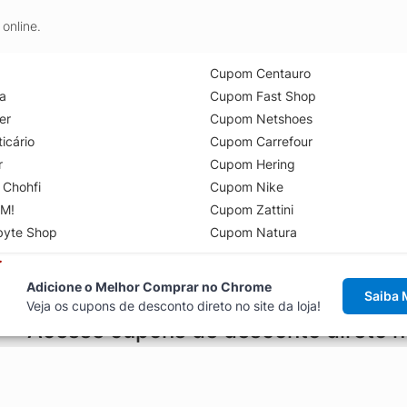
online.
Cupom Centauro
a
Cupom Fast Shop
er
Cupom Netshoes
icário
Cupom Carrefour
r
Cupom Hering
 Chohfi
Cupom Nike
M!
Cupom Zattini
byte Shop
Cupom Natura
Adicione o Melhor Comprar no Chrome
Saiba 
Veja os cupons de desconto direto no site da loja!
Acesse cupons de desconto direto 
aviso de cupons antes de finalizar uma compra online, direto no ca