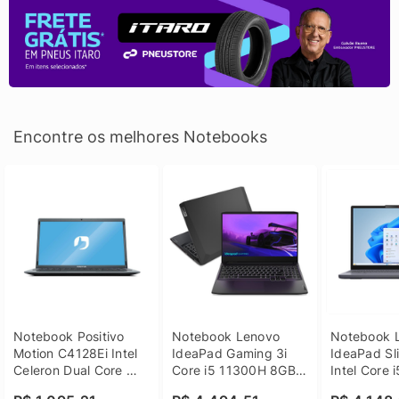
Encontre os melhores Notebooks
Notebook Positivo 
Notebook Lenovo 
Notebook L
Motion C4128Ei Intel 
IdeaPad Gaming 3i 
IdeaPad Sli
Celeron Dual Core 
Core i5 11300H 8GB 
Intel Core 
4GB SSD 128GB 
DDR4 512GB SSD 
8GB DDR5 