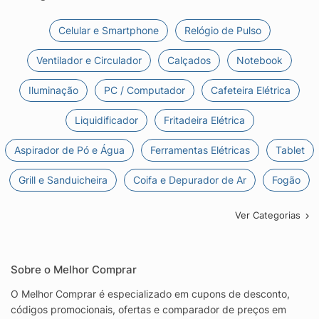
Celular e Smartphone
Relógio de Pulso
Ventilador e Circulador
Calçados
Notebook
Iluminação
PC / Computador
Cafeteira Elétrica
Liquidificador
Fritadeira Elétrica
Aspirador de Pó e Água
Ferramentas Elétricas
Tablet
Grill e Sanduicheira
Coifa e Depurador de Ar
Fogão
Ver Categorias
Sobre o Melhor Comprar
O Melhor Comprar é especializado em cupons de desconto,
códigos promocionais, ofertas e comparador de preços em