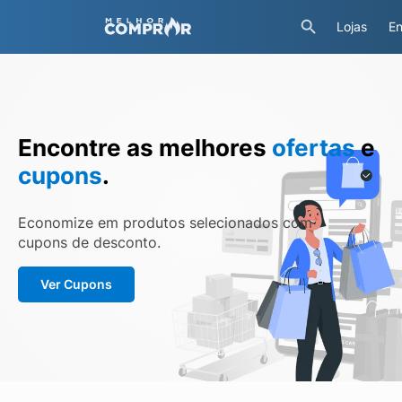
Lojas
En
Encontre as melhores
ofertas
e
cupons
.
Economize em produtos selecionados com
cupons de desconto.
Ver Cupons