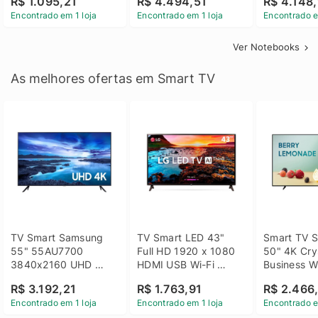
R$ 1.095,21
R$ 4.494,51
R$ 4.148,
Linux 14 - 3002181
GTX 1650 4GB 15.6 
SSD Win 1
Encontrado em 1 loja
Encontrado em 1 loja
Encontrado e
FHD Linux - Preto
Ver Notebooks
As melhores ofertas em Smart TV
TV Smart Samsung 
TV Smart LED 43" 
Smart TV S
55" 55AU7700 
Full HD 1920 x 1080 
50" 4K Crys
3840x2160 UHD 
HDMI USB Wi-Fi 
Business Wi
HDMI USB Wi-Fi 
Bluetooh 
BT 5.2 - 
R$ 3.192,21
R$ 1.763,91
R$ 2.466
Bluetooth
43LM631C0SB LG
LH50BEFH
Encontrado em 1 loja
Encontrado em 1 loja
Encontrado e