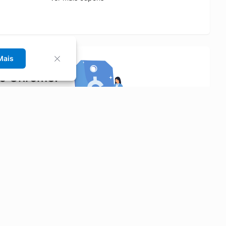
Mais
no Chrome!
rrinho de compras.
Saiba mais
Economizar
Siga-nos
Aluguel de Carros
Facebook
Categorias
Instagram
Cupons
Youtube