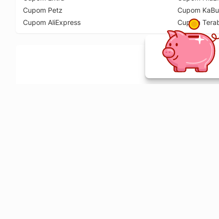
Cupom Petz
Cupom KaBu
Cupom AliExpress
Cupom Tera
Ative a extensão de descontos e receba 
Sobre o Melhor Comprar
O Melhor Comprar é especializado em cupons de desconto, c
comparador de preços em mais de 1900 lojas online.