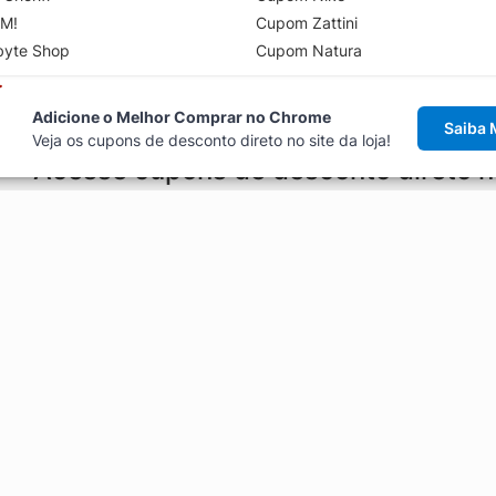
M!
Cupom Zattini
byte Shop
Cupom Natura
Adicione o Melhor Comprar no Chrome
Saiba 
Veja os cupons de desconto direto no site da loja!
Acesse cupons de desconto direto 
aviso de cupons antes de finalizar uma compra online, direto no ca
Explorar
ódigos promocionais, ofertas e
Artigos
Black Friday
Enviar Cupom