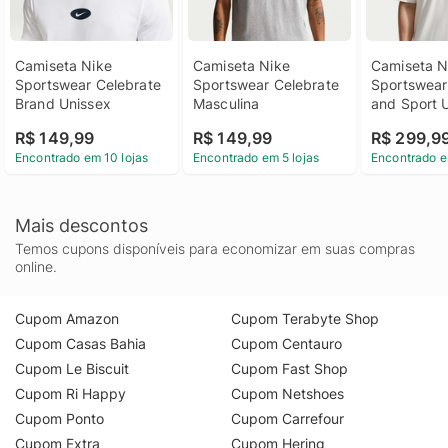
Camiseta Nike 
Camiseta Nike 
Camiseta Ni
Sportswear Celebrate 
Sportswear Celebrate 
Sportswear
Brand Unissex
Masculina
and Sport 
R$ 149,99
R$ 149,99
R$ 299,9
Encontrado em 10 lojas
Encontrado em 5 lojas
Encontrado e
Mais descontos
Temos cupons disponíveis para economizar em suas compras
online.
Cupom Amazon
Cupom Terabyte Shop
Cupom Casas Bahia
Cupom Centauro
Cupom Le Biscuit
Cupom Fast Shop
Cupom Ri Happy
Cupom Netshoes
Cupom Ponto
Cupom Carrefour
Cupom Extra
Cupom Hering