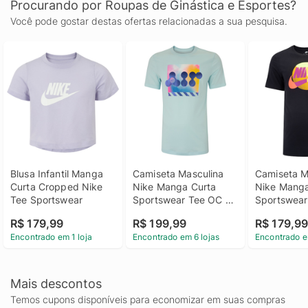
Procurando por Roupas de Ginástica e Esportes?
Você pode gostar destas ofertas relacionadas a sua pesquisa.
Blusa Infantil Manga 
Camiseta Masculina 
Camiseta Ma
Curta Cropped Nike 
Nike Manga Curta 
Nike Manga
Tee Sportswear
Sportswear Tee OC 
Sportswear 
Cosmi
Futura Br
R$ 179,99
R$ 199,99
R$ 179,9
Encontrado em 1 loja
Encontrado em 6 lojas
Encontrado e
Mais descontos
Temos cupons disponíveis para economizar em suas compras