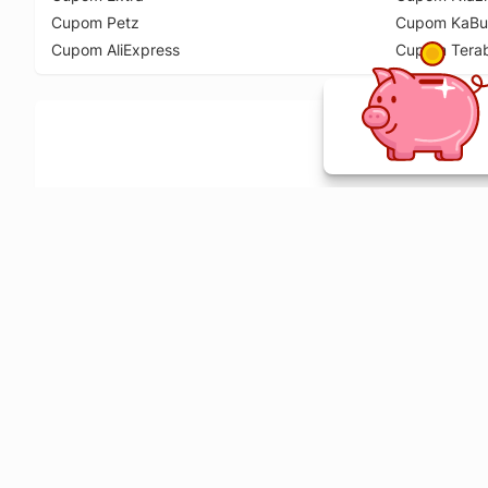
Cupom Petz
Cupom KaBu
Cupom AliExpress
Cupom Tera
Ative a extensão de descontos e receba 
Sobre o Melhor Comprar
O Melhor Comprar é especializado em cupons de desconto, c
comparador de preços em mais de 1900 lojas online.