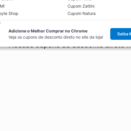
M!
Cupom Zattini
byte Shop
Cupom Natura
Adicione o Melhor Comprar no Chrome
Saiba 
Veja os cupons de desconto direto no site da loja!
Acesse cupons de desconto direto 
aviso de cupons antes de finalizar uma compra online, direto no ca
Explorar
ódigos promocionais, ofertas e
Artigos
Black Friday
Enviar Cupom