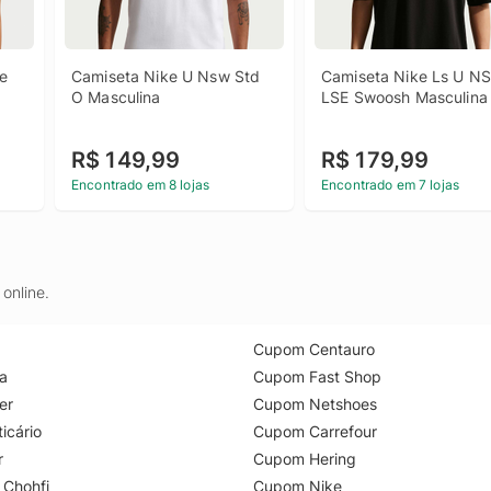
e 
Camiseta Nike U Nsw Std 
Camiseta Nike Ls U NS
O Masculina
LSE Swoosh Masculina
R$ 149,99
R$ 179,99
Encontrado em 8 lojas
Encontrado em 7 lojas
online.
Cupom Centauro
a
Cupom Fast Shop
er
Cupom Netshoes
icário
Cupom Carrefour
r
Cupom Hering
 Chohfi
Cupom Nike