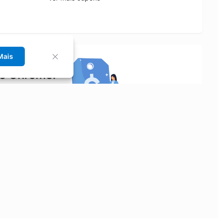
Mais
no Chrome!
rrinho de compras.
Saiba mais
Economizar
Siga-nos
Aluguel de Carros
Facebook
Categorias
Instagram
Cupons
Youtube