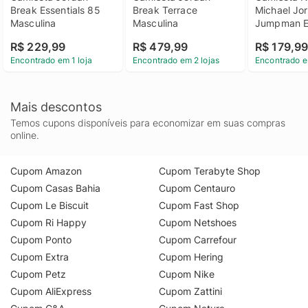
Break Essentials 85 
Break Terrace 
Michael Jor
Masculina
Masculina
Jumpman Es
SS - Mascu
R$ 229,99
R$ 479,99
R$ 179,9
Encontrado em 1 loja
Encontrado em 2 lojas
Encontrado e
Mais descontos
Temos cupons disponíveis para economizar em suas compras
online.
Cupom Amazon
Cupom Terabyte Shop
Cupom Casas Bahia
Cupom Centauro
Cupom Le Biscuit
Cupom Fast Shop
Cupom Ri Happy
Cupom Netshoes
Cupom Ponto
Cupom Carrefour
Cupom Extra
Cupom Hering
Cupom Petz
Cupom Nike
Cupom AliExpress
Cupom Zattini