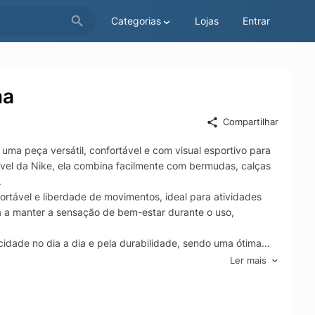
Categorias
Lojas
Entrar
na
Compartilhar
uma peça versátil, confortável e com visual esportivo para
vel da Nike, ela combina facilmente com bermudas, calças
.
ortável e liberdade de movimentos, ideal para atividades
da a manter a sensação de bem-estar durante o uso,
cidade no dia a dia e pela durabilidade, sendo uma ótima
 no cotidiano. Um item essencial no guarda-roupa de quem
Ler mais