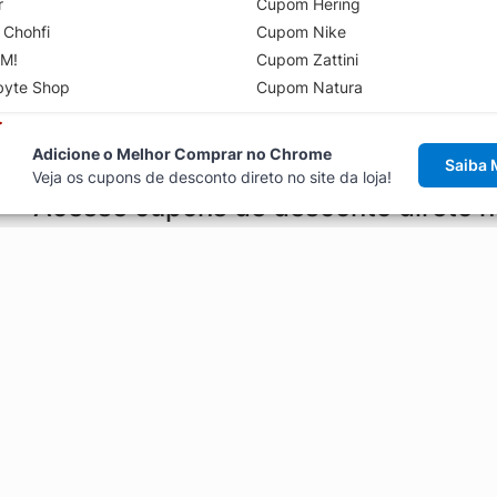
r
Cupom Hering
 Chohfi
Cupom Nike
M!
Cupom Zattini
byte Shop
Cupom Natura
Adicione o Melhor Comprar no Chrome
Saiba 
Veja os cupons de desconto direto no site da loja!
Acesse cupons de desconto direto 
aviso de cupons antes de finalizar uma compra online, direto no ca
Explorar
ódigos promocionais, ofertas e
Artigos