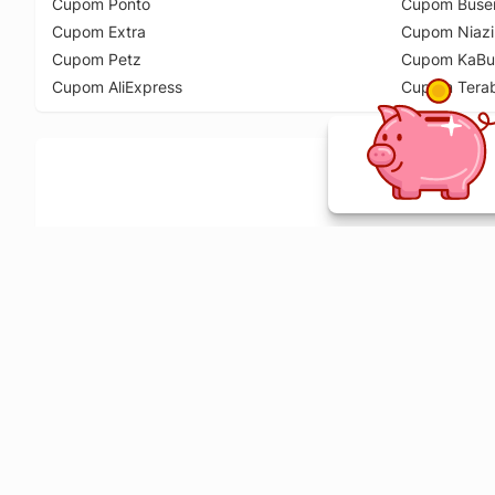
Cupom Ponto
Cupom Buse
Cupom Extra
Cupom Niazi
Cupom Petz
Cupom KaBu
Cupom AliExpress
Cupom Tera
Ative a extensão de descontos e receba 
Sobre o Melhor Comprar
O Melhor Comprar é especializado em cupons de desconto, c