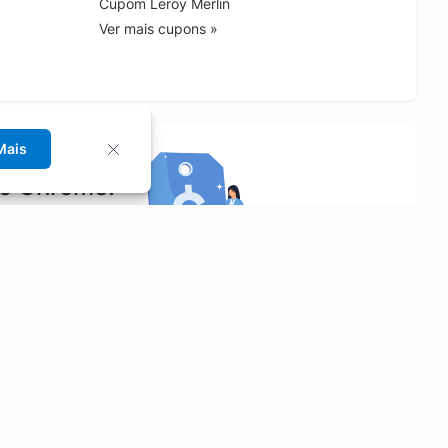
Cupom Leroy Merlin
Ver mais cupons »
Mais
no Chrome!
rrinho de compras.
Saiba mais
Economizar
Siga-nos
Aluguel de Carros
Facebook