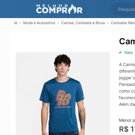
Moda e Acessórios
Camisa, Camiseta e Blusa
Camiseta Nike
Cam
Nike
A Camis
diferen
jogger o
Pensada
como co
favorece
Além da
opção p
valoriza
Menor p
R$ 1