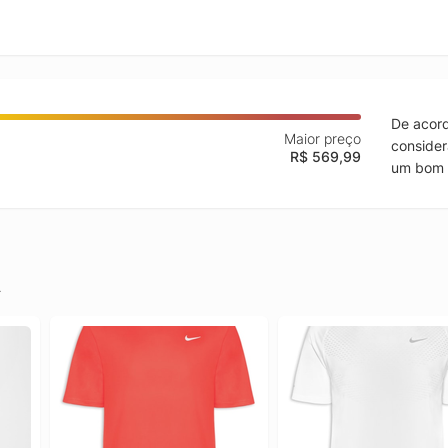
De acord
Maior preço
consider
R$ 569,99
um bom 
.