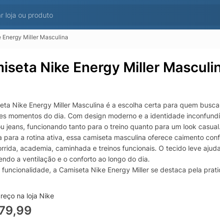
 Energy Miller Masculina
iseta Nike Energy Miller Masculi
eta Nike Energy Miller Masculina é a escolha certa para quem busca 
tes momentos do dia. Com design moderno e a identidade inconfundí
u jeans, funcionando tanto para o treino quanto para um look casual
 para a rotina ativa, essa camiseta masculina oferece caimento conf
rrida, academia, caminhada e treinos funcionais. O tecido leve aju
ndo a ventilação e o conforto ao longo do dia.
 funcionalidade, a Camiseta Nike Energy Miller se destaca pela prati
ara quem procura uma camiseta Nike masculina para treinar ou usar
 performance, estilo e a qualidade Nike.
reço na loja Nike
79,99