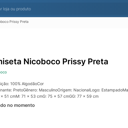
boco Prissy Preta
iseta Nicoboco Prissy Preta
boco
ição: 100% AlgodãoCor
nante: PretoGênero: MasculinoOrigem: NacionalLogo: EstampadoMa
0 x 51 cmM: 71 x 53 cmG: 75 x 57 cmGG: 77 x 59 cm
ado no momento