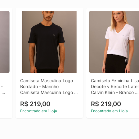
 
Camiseta Masculina Logo 
Camiseta Feminina Lisa
- 
Bordado - Marinho 
Decote v Recorte Latera
 
Camiseta Masculina Logo 
Calvin Klein - Branco 
Bordado Marinho p
Camiseta Feminina Lisa
R$ 219,00
R$ 219,00
Decote v Recorte Latera
Calvin Klein Branco Gg
Encontrado em 1 loja
Encontrado em 1 loja