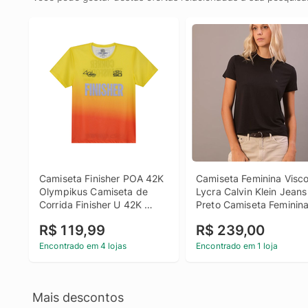
Camiseta Finisher POA 42K 
Camiseta Feminina Visco
Olympikus Camiseta de 
Lycra Calvin Klein Jeans 
Corrida Finisher U 42K 
Preto Camiseta Feminina
Olympikus
Visco Lycra Calvin Klein 
R$ 119,99
R$ 239,00
Jeans Preto g
Encontrado em 4 lojas
Encontrado em 1 loja
Mais descontos