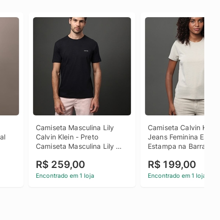
 
Camiseta Masculina Lily 
Camiseta Calvin Klein 
l 
Calvin Klein - Preto 
Jeans Feminina Essenti
Camiseta Masculina Lily 
Estampa na Barra - Ca
 
Calvin Klein Preto p
Claro Camiseta Calvin 
R$ 259,00
R$ 199,00
l 
Jeans Feminina Essenti
Estampa na Barra Caq
Encontrado em 1 loja
Encontrado em 1 loja
Claro Pp