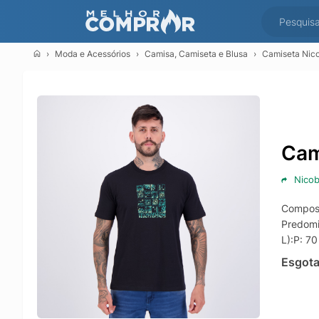
Moda e Acessórios
Camisa, Camiseta e Blusa
Camiseta Nico
Cam
Nico
Compos
Predomi
L):P: 7
Esgot