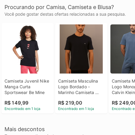
Procurando por Camisa, Camiseta e Blusa?
Você pode gostar destas ofertas relacionadas a sua pesquisa.
Camiseta Juvenil Nike 
Camiseta Masculina 
Camiseta Ma
Manga Curta 
Logo Bordado - 
Logo Mono
Sportswear Be Mine
Marinho Camiseta 
Calvin Klein
Masculina Logo 
Marinho Ca
R$ 149,99
R$ 219,00
R$ 249,0
Bordado Marinho p
Masculina L
Encontrado em 1 loja
Encontrado em 1 loja
Encontrado e
Monogram C
Klein Jeans
Mais descontos