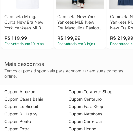
Camiseta Manga 
Camiseta New York 
Camiseta N
Curta New Era New 
Yankees MLB New 
Yankees Plu
York Yankees MLB 
Era Masculina Básico 
New Era Ro
Exclusivo - Masculina
Essential
Nature
R$ 119,99
R$ 199,99
R$ 219,9
Encontrado em 19 lojas
Encontrado em 3 lojas
Encontrado e
Mais descontos
Temos cupons disponíveis para economizar em suas compras
online.
Cupom Amazon
Cupom Terabyte Shop
Cupom Casas Bahia
Cupom Centauro
Cupom Le Biscuit
Cupom Fast Shop
Cupom Ri Happy
Cupom Netshoes
Cupom Ponto
Cupom Carrefour
Cupom Extra
Cupom Hering