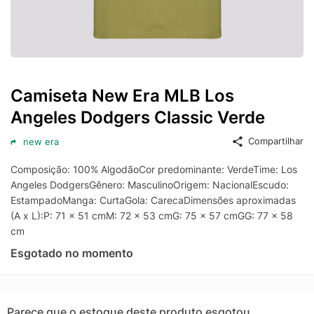
Camiseta New Era MLB Los
Angeles Dodgers Classic Verde
Compartilhar
new era
Composição: 100% AlgodãoCor predominante: VerdeTime: Los
Angeles DodgersGênero: MasculinoOrigem: NacionalEscudo:
EstampadoManga: CurtaGola: CarecaDimensões aproximadas
(A x L):P: 71 x 51 cmM: 72 x 53 cmG: 75 x 57 cmGG: 77 x 58
cm
Esgotado no momento
Parece que o estoque deste produto esgotou