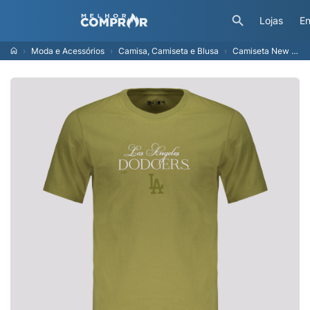
Lojas
En
Moda e Acessórios
Camisa, Camiseta e Blusa
Camiseta New Era MLB Los Angeles Dodgers Classic Verde